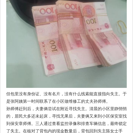
但包里没有身份证、没有名片，没有什么线索能直接指向失主。于
是张阿姨第一时间联系了在小区做维修工的丈夫孙师傅。
孙师傅赶到后，夫妻俩尝试在附近寻找失主。清晨的小区里静悄悄
的，居民大多还未起床，寻找无果后，夫妻俩又来到小区保安室找
到保安章师傅。三人通过查看监控录像和排查车辆信息，最终锁定
了失主。在核对了背包内的现金数量后，背包回到失主陈女士手