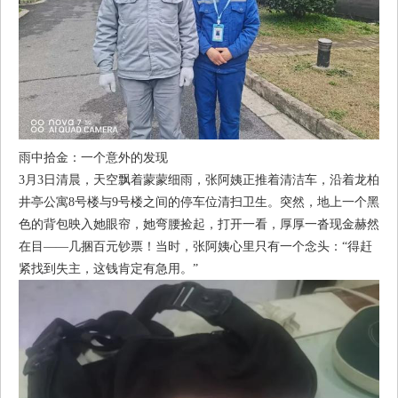
雨中拾金：一个意外的发现
3月3日清晨，天空飘着蒙蒙细雨，张阿姨正推着清洁车，沿着龙柏
井亭公寓8号楼与9号楼之间的停车位清扫卫生。突然，地上一个黑
色的背包映入她眼帘，她弯腰捡起，打开一看，厚厚一沓现金赫然
在目——几捆百元钞票！当时，张阿姨心里只有一个念头：“得赶
紧找到失主，这钱肯定有急用。”