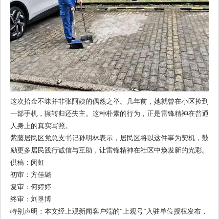
这次拾金不昧并非张阿姨的偶然之举。几年前，她就曾在小区捡到
一部手机，辗转归还失主。这种朴素的行为，正是雷锋精神在普通
人身上的真实写照。
紫藤居民区党总支书记孙明林表示，居民区将以这件事为契机，鼓
励更多居民践行诚信与互助，让雷锋精神在社区中焕发新的光彩。
供稿：闵虹
初审：方佳璐
复审：何婷婷
终审：刘垦博
特别声明：本文经上观新闻客户端的“上观号”入驻单位授权发布，