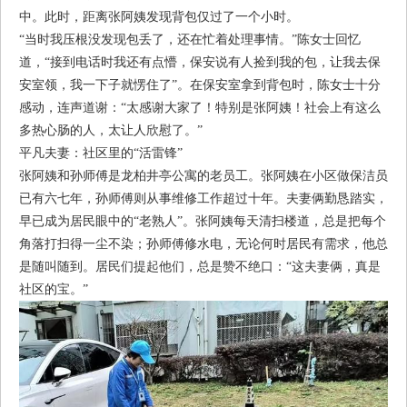
中。此时，距离张阿姨发现背包仅过了一个小时。
“当时我压根没发现包丢了，还在忙着处理事情。”陈女士回忆
道，“接到电话时我还有点懵，保安说有人捡到我的包，让我去保
安室领，我一下子就愣住了”。在保安室拿到背包时，陈女士十分
感动，连声道谢：“太感谢大家了！特别是张阿姨！社会上有这么
多热心肠的人，太让人欣慰了。”
平凡夫妻：社区里的“活雷锋”
张阿姨和孙师傅是龙柏井亭公寓的老员工。张阿姨在小区做保洁员
已有六七年，孙师傅则从事维修工作超过十年。夫妻俩勤恳踏实，
早已成为居民眼中的“老熟人”。张阿姨每天清扫楼道，总是把每个
角落打扫得一尘不染；孙师傅修水电，无论何时居民有需求，他总
是随叫随到。居民们提起他们，总是赞不绝口：“这夫妻俩，真是
社区的宝。”